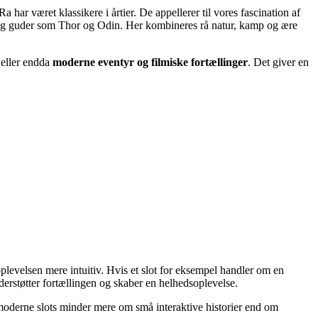
r været klassikere i årtier. De appellerer til vores fascination af
r og guder som Thor og Odin. Her kombineres rå natur, kamp og ære
eller endda
moderne eventyr og filmiske fortællinger
. Det giver en
plevelsen mere intuitiv. Hvis et slot for eksempel handler om en
rstøtter fortællingen og skaber en helhedsoplevelse.
e moderne slots minder mere om små interaktive historier end om