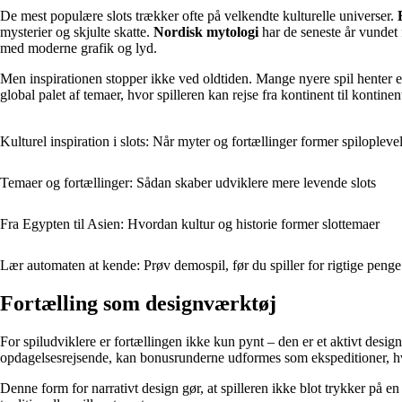
De mest populære slots trækker ofte på velkendte kulturelle universer.
mysterier og skjulte skatte.
Nordisk mytologi
har de seneste år vundet
med moderne grafik og lyd.
Men inspirationen stopper ikke ved oldtiden. Mange nyere spil henter 
global palet af temaer, hvor spilleren kan rejse fra kontinent til kontin
Kulturel inspiration i slots: Når myter og fortællinger former spilopleve
Temaer og fortællinger: Sådan skaber udviklere mere levende slots
Fra Egypten til Asien: Hvordan kultur og historie former slottemaer
Lær automaten at kende: Prøv demospil, før du spiller for rigtige penge
Fortælling som designværktøj
For spiludviklere er fortællingen ikke kun pynt – den er et aktivt desi
opdagelsesrejsende, kan bonusrunderne udformes som ekspeditioner, hvo
Denne form for narrativt design gør, at spilleren ikke blot trykker på 