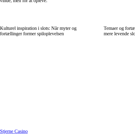
vinde, men for at opleve.
Kulturel inspiration i slots: Når myter og
Temaer og fortæl
fortællinger former spiloplevelsen
mere levende slo
Stjerne Casino