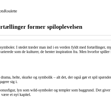
ots
Roulette
ortællinger former spiloplevelsen
ymboler. I stedet træder man ind i en verden fyldt med fortællinger, myt
varierede som de kulturer, de henter inspiration fra. Men hvorfor spiller 
rama, helte, skurke og symbolik – alt det, der også gør et spil spænde
agere sig i.
bonusfigur, lyn som wild-symboler og templer som baggrund. Det giver i
 være et nyt kapitel.