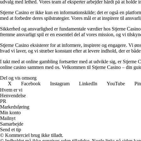
udvalg med lethed. Vores team af eksperter arbejder hårdt på at holde inf
Stjerne Casino er ikke kun en informationskilde; det er også en platfor
med at forbedre deres spilstrategier. Vores mål er at inspirere til ansvar
Sikkerhed og ansvarlighed er fundamentale værdier hos Stjerne Casino.
fremme ansvarligt spil er en essentiel del af vores mission, og vi tilskynde
Stjerne Casino eksisterer for at informere, inspirere og engagere. Vi øns
hvad vi laver, og vi stræber konstant efter at levere indhold, der er båd
I takt med at online gambling fortsætter med at udvikle sig, er Stjerne C
online casino sammen med os. Velkommen til Stjerne Casino – din guide
Del og vis omsorg
X
Facebook
Instagram
LinkedIn
YouTube
Pin
Hvem er vi
Henvendelse
PR
Markedsføring
Min konto
Mailnyt
Samarbejde
Send et tip
© Kommerciel brug ikke tilladt.
© Indholdet må ikke gengives uden tilladelse. Nogle links på siden ka